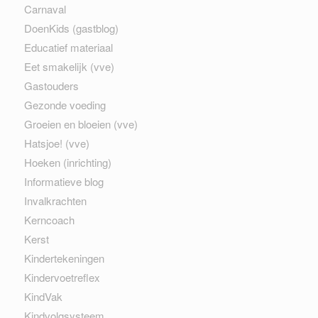
Carnaval
DoenKids (gastblog)
Educatief materiaal
Eet smakelijk (vve)
Gastouders
Gezonde voeding
Groeien en bloeien (vve)
Hatsjoe! (vve)
Hoeken (inrichting)
Informatieve blog
Invalkrachten
Kerncoach
Kerst
Kindertekeningen
Kindervoetreflex
KindVak
Kindvolgsysteem