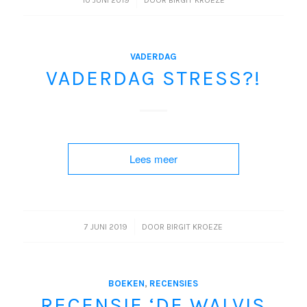
10 JUNI 2019
DOOR
BIRGIT KROEZE
VADERDAG
VADERDAG STRESS?!
Lees meer
/
7 JUNI 2019
DOOR
BIRGIT KROEZE
BOEKEN
,
RECENSIES
RECENSIE ‘DE WALVIS