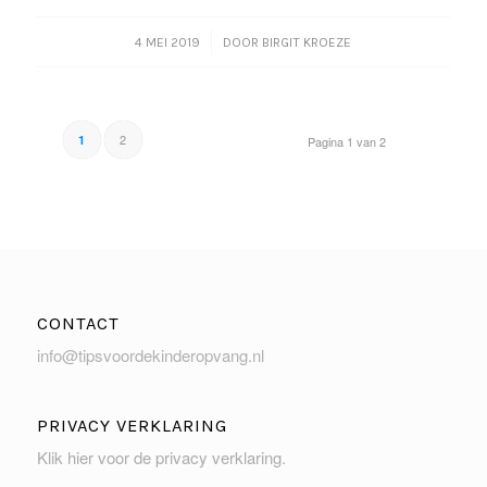
/
4 MEI 2019
DOOR
BIRGIT KROEZE
2
1
Pagina 1 van 2
CONTACT
info@tipsvoordekinderopvang.nl
PRIVACY VERKLARING
Klik hier voor de privacy verklaring
.