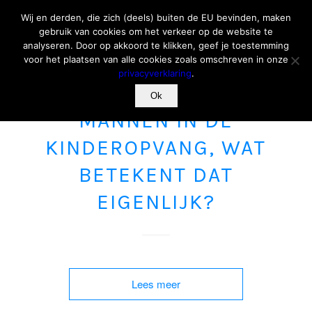
Wij en derden, die zich (deels) buiten de EU bevinden, maken
gebruik van cookies om het verkeer op de website te
analyseren. Door op akkoord te klikken, geef je toestemming
voor het plaatsen van alle cookies zoals omschreven in onze
privacyverklaring
.
Ok
PEDAGOGISCH MEDEWERKER
MANNEN IN DE
KINDEROPVANG, WAT
BETEKENT DAT
EIGENLIJK?
Lees meer