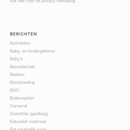
Klik hier voor de privacy verklaring
.
BERICHTEN
Activiteiten
Baby- en kindergebaren
Baby's
Beursbezoek
Boeken
Borstvoeding
BSO
Buitenspelen
Carnaval
DoenKids (gastblog)
Educatief materiaal
Eet smakelijk (vve)