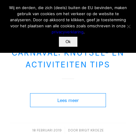
Wij en derden, die zich (deels) buiten de EU bevinden, maken
gebruik van cookies om het verkeer op de website te
analyseren. Door op akkoord te klikken, geef je toestemming
voor het plaatsen van alle cookies zoals omschreven in onze
privacyverklaring
.
Ok
ACTIVITEITEN
,
CARNAVAL
,
KNUTSELEN
CARNAVAL: KNUTSEL- EN
ACTIVITEITEN TIPS
Lees meer
/
18 FEBRUARI 2019
DOOR
BIRGIT KROEZE