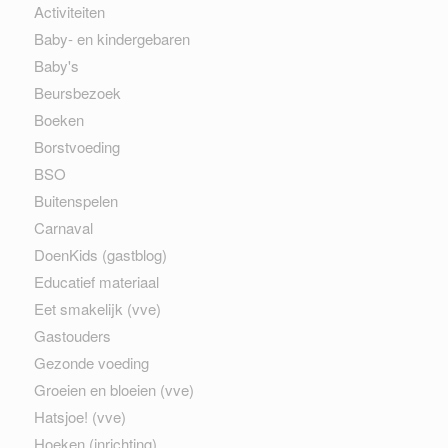
Activiteiten
Baby- en kindergebaren
Baby's
Beursbezoek
Boeken
Borstvoeding
BSO
Buitenspelen
Carnaval
DoenKids (gastblog)
Educatief materiaal
Eet smakelijk (vve)
Gastouders
Gezonde voeding
Groeien en bloeien (vve)
Hatsjoe! (vve)
Hoeken (inrichting)