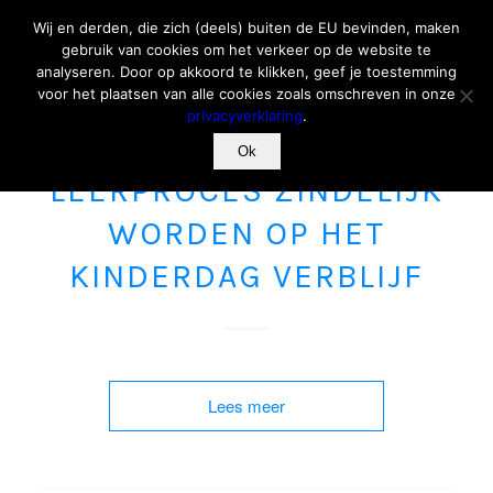
Wij en derden, die zich (deels) buiten de EU bevinden, maken
gebruik van cookies om het verkeer op de website te
analyseren. Door op akkoord te klikken, geef je toestemming
voor het plaatsen van alle cookies zoals omschreven in onze
privacyverklaring
.
Ok
ZINDELIJKHEID
LEERPROCES ZINDELIJK
WORDEN OP HET
KINDERDAG VERBLIJF
Lees meer