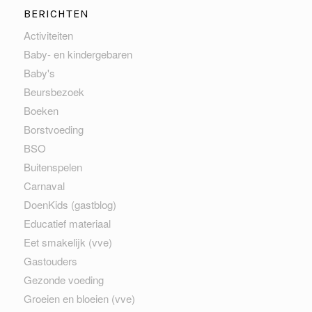
BERICHTEN
Activiteiten
Baby- en kindergebaren
Baby's
Beursbezoek
Boeken
Borstvoeding
BSO
Buitenspelen
Carnaval
DoenKids (gastblog)
Educatief materiaal
Eet smakelijk (vve)
Gastouders
Gezonde voeding
Groeien en bloeien (vve)