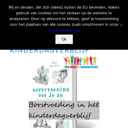
Wij en derden, die zich (deels) buiten de EU bevinden, maken
gebruik van cookies om het verkeer op de website te
analyseren. Door op akkoord te klikken, geef je toestemming
voor het plaatsen van alle cookies zoals omschreven in onze
privacyverklaring
.
BORSTVOEDING IN HET
Ok
KINDERDAGVERBLIJF