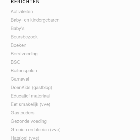
BERICHTEN
Activiteiten
Baby- en kindergebaren
Baby's
Beursbezoek
Boeken
Borstvoeding
BSO
Buitenspelen
Carnaval
DoenKids (gastblog)
Educatief materiaal
Eet smakelijk (vve)
Gastouders
Gezonde voeding
Groeien en bloeien (vve)
Hatsjoe! (vve)