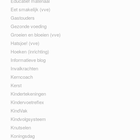
Educatief materiaal
Eet smakelijk (vve)
Gastouders
Gezonde voeding
Groeien en bloeien (vve)
Hatsjoe! (vve)
Hoeken (inrichting)
Informatieve blog
Invalkrachten
Kerncoach
Kerst
Kindertekeningen
Kindervoetreflex
KindVak
Kindvolgsysteem
Knutselen
Koningsdag