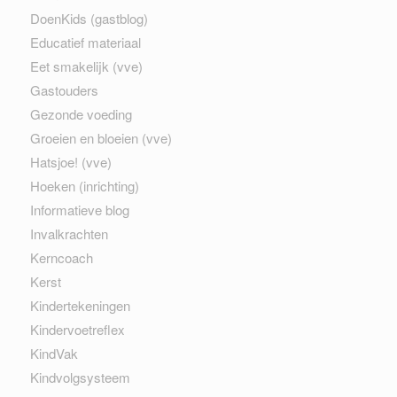
DoenKids (gastblog)
Educatief materiaal
Eet smakelijk (vve)
Gastouders
Gezonde voeding
Groeien en bloeien (vve)
Hatsjoe! (vve)
Hoeken (inrichting)
Informatieve blog
Invalkrachten
Kerncoach
Kerst
Kindertekeningen
Kindervoetreflex
KindVak
Kindvolgsysteem