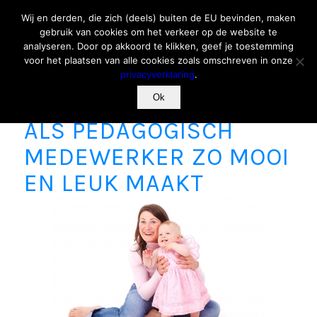
Wij en derden, die zich (deels) buiten de EU bevinden, maken
gebruik van cookies om het verkeer op de website te
analyseren. Door op akkoord te klikken, geef je toestemming
voor het plaatsen van alle cookies zoals omschreven in onze
privacyverklaring
.
10 X WAT HET WERKEN
Ok
ALS PEDAGOGISCH
MEDEWERKER ZO MOOI
EN LEUK MAAKT