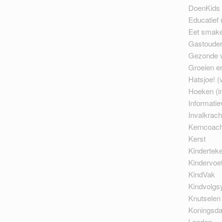
DoenKids 
Educatief 
Eet smakel
Gastoude
Gezonde 
Groeien en
Hatsjoe! (
Hoeken (in
Informatie
Invalkrach
Kerncoac
Kerst
Kindertek
Kindervoet
KindVak
Kindvolgs
Knutselen
Koningsd
Landen