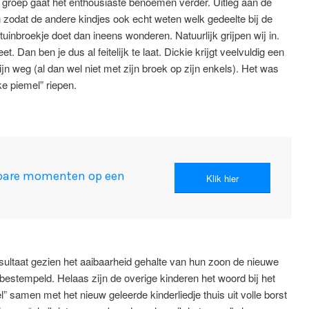
e groep gaat het enthousiaste benoemen verder. Uitleg aan de
 zodat de andere kindjes ook echt weten welk gedeelte bij de
tuinbroekje doet dan ineens wonderen. Natuurlijk grijpen wij in.
. Dan ben je dus al feitelijk te laat. Dickie krijgt veelvuldig een
ijn weg (al dan wel niet met zijn broek op zijn enkels). Het was
ke piemel” riepen.
enbare momenten op een
Klik hier
sultaat gezien het aaibaarheid gehalte van hun zoon de nieuwe
d bestempeld. Helaas zijn de overige kinderen het woord bij het
” samen met het nieuw geleerde kinderliedje thuis uit volle borst