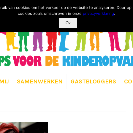
ruik van cookies om het verkeer op de website te analyseren. Door op a
cookies zoals omschreven in onze
privacyverklaring
.
Ok
MIJ
SAMENWERKEN
GASTBLOGGERS
CO