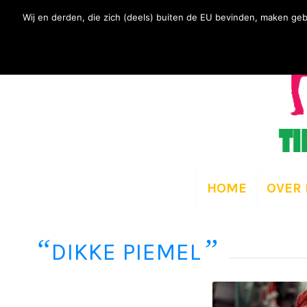
Wij en derden, die zich (deels) buiten de EU bevinden, maken geb
HOME
OVER 
“
”
DIKKE PIEMEL