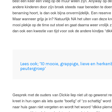
best een keer een vlieg op de muur willen zijn. Anyway op d
andere kinderen door zijn broek steeds naar beneden te doen
benaming hoort, is dan ook bijna onvermijdelijk. Een reserve 
Maar wanneer grijp je in? Natuurlijk NA het uiten van deze kreet
mooi plekje op de time out stoel en gaat daarna weer vrolijk z
dan ook een kwestie van tijd voor ook de andere kindjes “dik
Lees ook; ’10 mooie, grappige, lieve en herk
peutergroep’
Gesprek met de ouders van Dickie liep niet uit op gewenst re
kreet in hun ogen als iets quote “boefig” of “zo schattig” wor
naar huis gaan niet vergeten en wordt het woord “dikke piemel