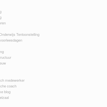
g
g
eren
Onderwijs Tentoonstelling
 voorleesdagen
ing
ructuur
ieuw
sch medewerker
sche coach
ke blog
elzaal