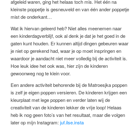
afgeleid waren, ging het helaas toch mis. Het één na
kleinste poppetje is gesneuveld en van één ander poppetje
mist de onderkant…
Wat ik hiervan geleerd heb? Niet alles meenemen naar
een kinderdagverblijf, ook al denk je dat je het goed in de
gaten kunt houden. Er kunnen altijd dingen gebeuren waar
je niet op gerekend had, waar je op moet inspringen en
waardoor je aandacht niet meer volledig bij
de activiteit
is.
Hoe leuk idee het ook was, hier zijn de kinderen
gewoonweg nog te klein voor.
Een andere activiteit behorende bij de
Matroesjka
poppen
is zelf je eigen poppen versieren. De kinderen krijgen een
kleurplaat
met
lege poppen en verder laten wij de
creativiteit van de kinderen lekker de vrije loop! Helaas
heb ik nog geen foto’s van het resultaat, maar die volgen
later op mijn
I
nstagram:
juf.ilse.insta