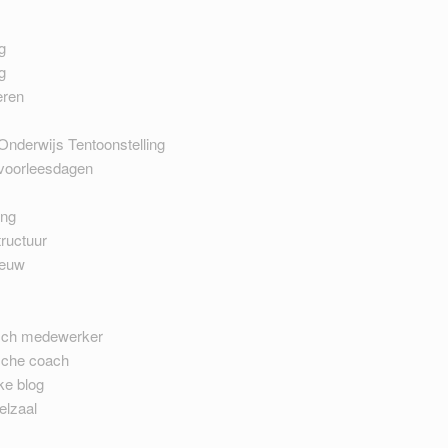
g
g
eren
Onderwijs Tentoonstelling
 voorleesdagen
ing
ructuur
ieuw
sch medewerker
sche coach
ke blog
elzaal