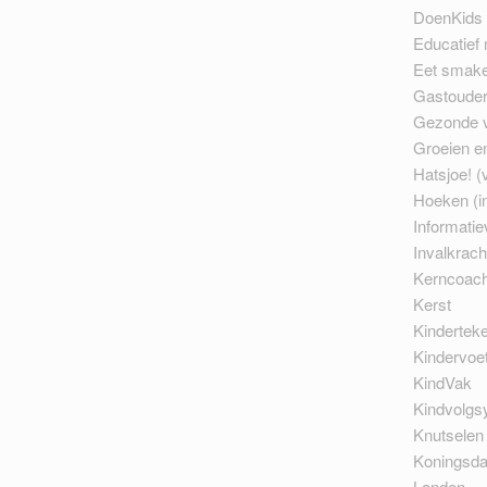
DoenKids 
Educatief 
Eet smakel
Gastoude
Gezonde 
Groeien en
Hatsjoe! (
Hoeken (in
Informatie
Invalkrach
Kerncoac
Kerst
Kindertek
Kindervoet
KindVak
Kindvolgs
Knutselen
Koningsd
Landen