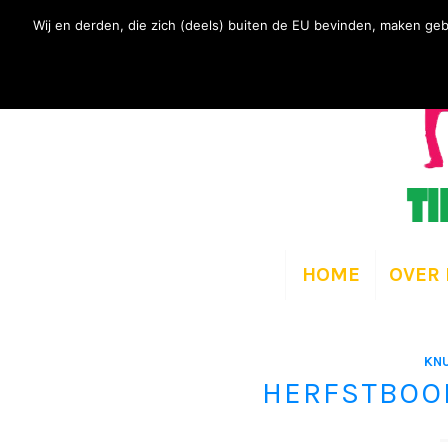
Wij en derden, die zich (deels) buiten de EU bevinden, maken geb
HOME
OVER 
KN
HERFSTBOO