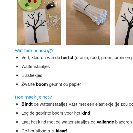
Wat heb je nodig?
Verf, kleuren van de
herfst
(oranje, rood, groen, bruin en 
Wattenstaafjes
Elastiekjes
Zwarte
boom
geprint op papier
Hoe maak je het?
Bindt
de wattenstaafjes vast met een elastiekje (je zou oo
Leg de geprinte boom voor het
kind
Laat het kind met de wattenstaafjes de
vallende
bladeren
De herfstboom is
klaar!