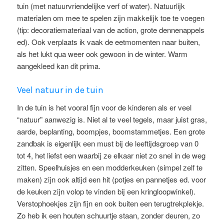
tuin (met natuurvriendelijke verf of water). Natuurlijk
materialen om mee te spelen zijn makkelijk toe te voegen
(tip: decoratiemateriaal van de action, grote dennenappels
ed). Ook verplaats ik vaak de eetmomenten naar buiten,
als het lukt qua weer ook gewoon in de winter. Warm
aangekleed kan dit prima.
Veel natuur in de tuin
In de tuin is het vooral fijn voor de kinderen als er veel
“natuur” aanwezig is. Niet al te veel tegels, maar juist gras,
aarde, beplanting, boompjes, boomstammetjes. Een grote
zandbak is eigenlijk een must bij de leeftijdsgroep van 0
tot 4, het liefst een waarbij ze elkaar niet zo snel in de weg
zitten. Speelhuisjes en een modderkeuken (simpel zelf te
maken) zijn ook altijd een hit (potjes en pannetjes ed. voor
de keuken zijn volop te vinden bij een kringloopwinkel).
Verstophoekjes zijn fijn en ook buiten een terugtrekplekje.
Zo heb ik een houten schuurtje staan, zonder deuren, zo