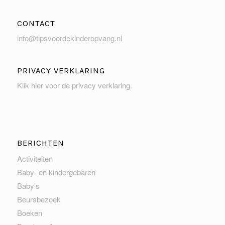
CONTACT
info@tipsvoordekinderopvang.nl
PRIVACY VERKLARING
Klik hier voor de privacy verklaring
.
BERICHTEN
Activiteiten
Baby- en kindergebaren
Baby's
Beursbezoek
Boeken