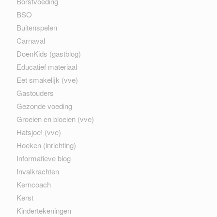
Borstvoeding
BSO
Buitenspelen
Carnaval
DoenKids (gastblog)
Educatief materiaal
Eet smakelijk (vve)
Gastouders
Gezonde voeding
Groeien en bloeien (vve)
Hatsjoe! (vve)
Hoeken (inrichting)
Informatieve blog
Invalkrachten
Kerncoach
Kerst
Kindertekeningen