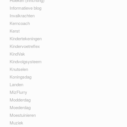
Hoeken (inrichting)
Informatieve blog
Invalkrachten
Kerncoach
Kerst
Kindertekeningen
Kindervoetreflex
KindVak
Kindvolgsysteem
Knutselen
Koningsdag
Landen
MizFlurry
Modderdag
Moederdag
Moestuinieren
Muziek