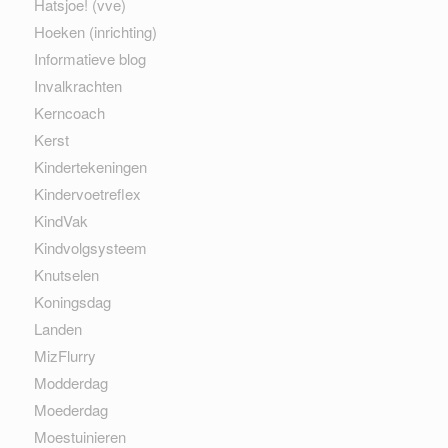
Hatsjoe! (vve)
Hoeken (inrichting)
Informatieve blog
Invalkrachten
Kerncoach
Kerst
Kindertekeningen
Kindervoetreflex
KindVak
Kindvolgsysteem
Knutselen
Koningsdag
Landen
MizFlurry
Modderdag
Moederdag
Moestuinieren