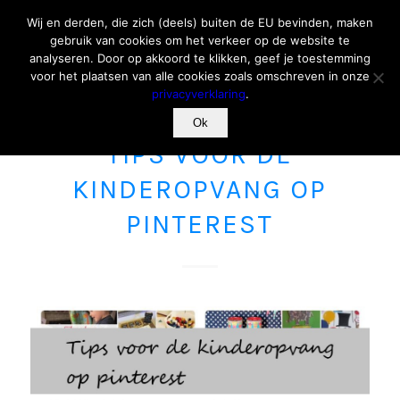
Wij en derden, die zich (deels) buiten de EU bevinden, maken
gebruik van cookies om het verkeer op de website te
analyseren. Door op akkoord te klikken, geef je toestemming
voor het plaatsen van alle cookies zoals omschreven in onze
privacyverklaring
.
Ok
SOCIAL MEDIA
TIPS VOOR DE
KINDEROPVANG OP
PINTEREST