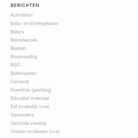
BERICHTEN
Activiteiten
Baby- en kindergebaren
Baby's
Beursbezoek
Boeken
Borstvoeding
BSO
Buitenspelen
Carnaval
DoenKids (gastblog)
Educatief materiaal
Eet smakelijk (vve)
Gastouders
Gezonde voeding
Groeien en bloeien (vve)